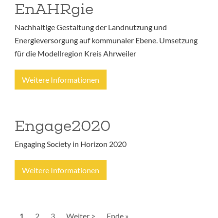
EnAHRgie
Nachhaltige Gestaltung der Landnutzung und
Energieversorgung auf kommunaler Ebene. Umsetzung
für die Modellregion Kreis Ahrweiler
Weitere Informationen
Engage2020
Engaging Society in Horizon 2020
Weitere Informationen
Seitennummerierung
Aktuelle
1
Seite
2
Seite
3
Nächste
Weiter >
Letzte
Ende »