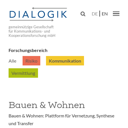
Skip
to

DE
EN
main
Main navig
navigation
gemeinnützige Gesellschaft
für Kommunikations- und
Kooperationsforschung mbH
Forschungsbereich
Alle
Risiko
Kommunikation
Vermittlung
Bauen & Wohnen
Bauen & Wohnen: Plattform für Vernetzung, Synthese
und Transfer