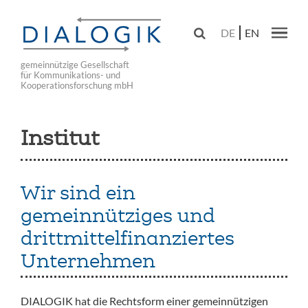
Skip
to

DE
EN
main
Main navig
navigation
gemeinnützige Gesellschaft
für Kommunikations- und
Kooperationsforschung mbH
Institut
Wir sind ein
gemeinnütziges und
drittmittelfinanziertes
Unternehmen
DIALOGIK hat die Rechtsform einer gemeinnützigen