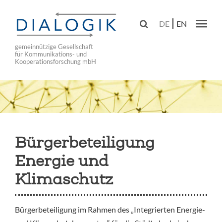
Skip
to

DE
EN
main
Main navig
navigation
gemeinnützige Gesellschaft
für Kommunikations- und
Kooperationsforschung mbH
Bürgerbeteiligung
Energie und
Klimaschutz
Bürgerbeteiligung im Rahmen des „Integrierten Energie-