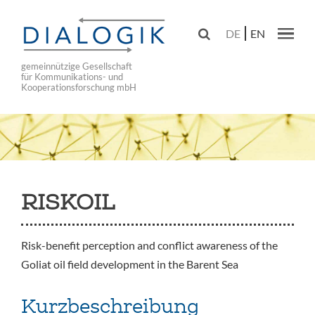
Skip
to

DE
EN
main
Main navig
navigation
gemeinnützige Gesellschaft
für Kommunikations- und
Kooperationsforschung mbH
RISKOIL
Risk-benefit perception and conflict awareness of the
Goliat oil field development in the Barent Sea
Kurzbeschreibung