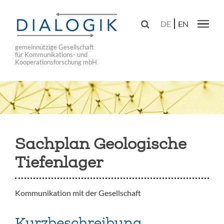
Skip
to

DE
EN
main
Main navig
navigation
gemeinnützige Gesellschaft
für Kommunikations- und
Kooperationsforschung mbH
Sachplan Geologische
Tiefenlager
Kommunikation mit der Gesellschaft
Kurzbeschreibung