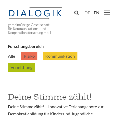
Skip
to

DE
EN
main
Main navig
navigation
gemeinnützige Gesellschaft
für Kommunikations- und
Kooperationsforschung mbH
Forschungsbereich
Alle
Risiko
Kommunikation
Vermittlung
Deine Stimme zählt!
Deine Stimme zählt! – Innovative Ferienangebote zur
Demokratiebildung für Kinder und Jugendliche