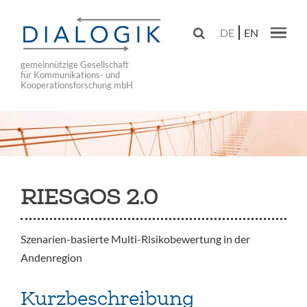
Skip
to

DE
EN
main
Main navig
navigation
gemeinnützige Gesellschaft
für Kommunikations- und
Kooperationsforschung mbH
RIESGOS 2.0
Szenarien-basierte Multi-Risikobewertung in der
Andenregion
Kurzbeschreibung