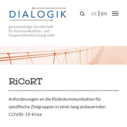
Skip
to

DE
EN
main
Main navig
navigation
gemeinnützige Gesellschaft
für Kommunikations- und
Kooperationsforschung mbH
RiCoRT
Anforderungen an die Risikokommunikation für
spezifische Zielgruppen in einer lang andauernden
COVID-19-Krise