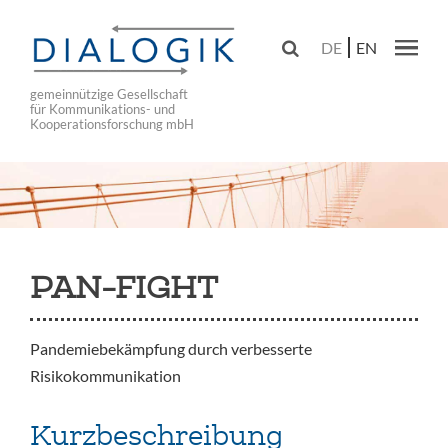
Skip
to

DE
EN
main
Main navig
navigation
gemeinnützige Gesellschaft
für Kommunikations- und
Kooperationsforschung mbH
PAN-FIGHT
Pandemiebekämpfung durch verbesserte
Risikokommunikation
Kurzbeschreibung