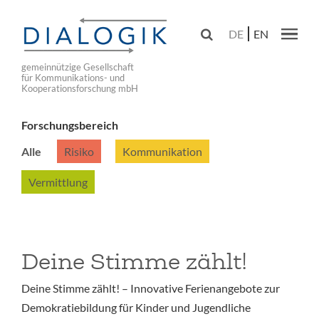
Skip
to

DE
EN
main
Main navig
navigation
gemeinnützige Gesellschaft
für Kommunikations- und
Kooperationsforschung mbH
Forschungsbereich
Alle
Risiko
Kommunikation
Vermittlung
Deine Stimme zählt!
Deine Stimme zählt! – Innovative Ferienangebote zur
Demokratiebildung für Kinder und Jugendliche