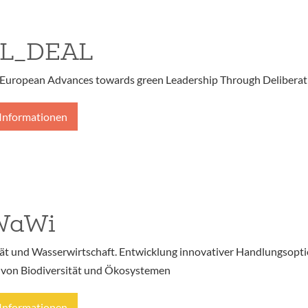
L_DEAL
European Advances towards green Leadership Through Deliberat
Informationen
WaWi
tät und Wasserwirtschaft. Entwicklung innovativer Handlungsop
 von Biodiversität und Ökosystemen
Informationen