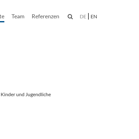
te
Team
Referenzen

DE
EN
 Kinder und Jugendliche