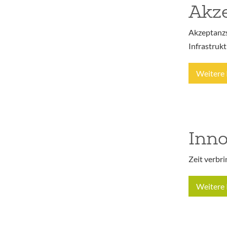
Akze
Akzeptanzs
Infrastruk
Weitere 
Inno
Zeit verbr
Weitere 