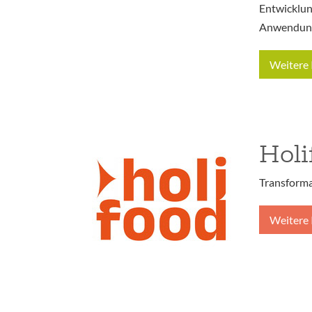
Entwicklun
Anwendung 
Weitere 
Holi
Transforma
Weitere 