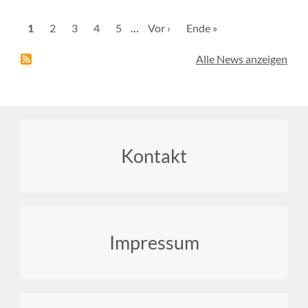
Seitennummerierung
Aktuelle
1
Seite
2
Seite
3
Seite
4
Seite
5
…
Nächste
Vor ›
Letzte
Ende »
Seite
Seite
Seite
Alle News anzeigen
Footer
Kontakt
menu
Impressum