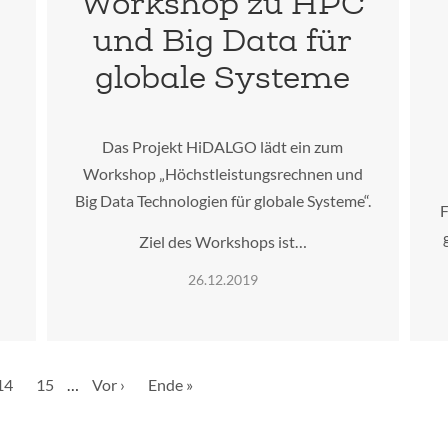
Workshop zu HPC
und Big Data für
globale Systeme
Das Projekt HiDALGO lädt ein zum
Workshop „Höchstleistungsrechnen und
Big Data Technologien für globale Systeme“.
F
Ziel des Workshops ist…
26.12.2019
le
Seite
14
Seite
15
…
Nächste
Vor ›
Letzte
Ende »
Seite
Seite