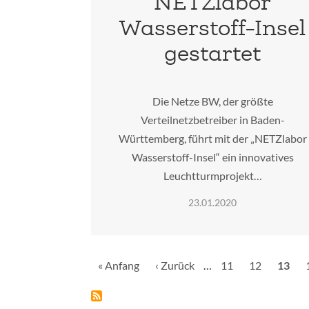
NETZlabor
Wasserstoff-Insel
gestartet
Die Netze BW, der größte
Verteilnetzbetreiber in Baden-
Württemberg, führt mit der „NETZlabor
Wasserstoff-Insel“ ein innovatives
Leuchtturmprojekt…
23.01.2020
Seitennummerierung
Erste
« Anfang
Vorherige
‹ Zurück
…
Seite
11
Seite
12
Aktuel
13
Seite
Seite
Seite