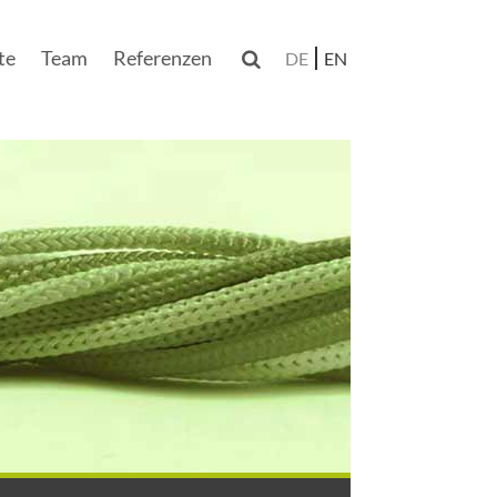
te
Team
Referenzen

DE
EN