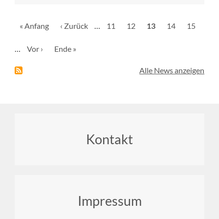
Seitennummerierung
Erste
« Anfang
Vorherige
‹ Zurück
…
Seite
11
Seite
12
Aktuelle
13
Seite
14
Seite
15
Seite
Seite
Seite
…
Nächste
Vor ›
Letzte
Ende »
Seite
Seite
Alle News anzeigen
Footer
Kontakt
menu
Impressum