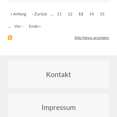
Seitennummerierung
Erste
« Anfang
Vorherige
‹ Zurück
…
Seite
11
Seite
12
Aktuelle
13
Seite
14
Seite
15
Seite
Seite
Seite
…
Nächste
Vor ›
Letzte
Ende »
Seite
Seite
Alle News anzeigen
Footer
Kontakt
menu
Impressum