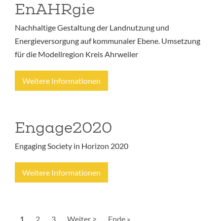
EnAHRgie
Nachhaltige Gestaltung der Landnutzung und
Energieversorgung auf kommunaler Ebene. Umsetzung
für die Modellregion Kreis Ahrweiler
Weitere Informationen
Engage2020
Engaging Society in Horizon 2020
Weitere Informationen
Seitennummerierung
Aktuelle
1
Seite
2
Seite
3
Nächste
Weiter >
Letzte
Ende »