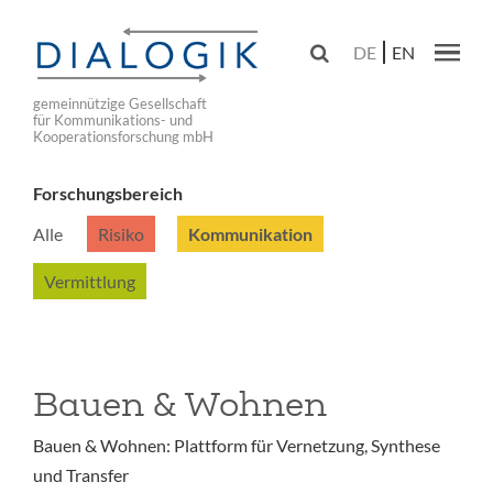
Skip
to

DE
EN
main
Main navig
navigation
gemeinnützige Gesellschaft
für Kommunikations- und
Kooperationsforschung mbH
Forschungsbereich
Alle
Risiko
Kommunikation
Vermittlung
Bauen & Wohnen
Bauen & Wohnen: Plattform für Vernetzung, Synthese
und Transfer