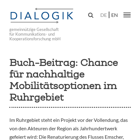
Skip
to

DE
EN
main
Main navig
navigation
gemeinnützige Gesellschaft
für Kommunikations- und
Kooperationsforschung mbH
Buch-Beitrag: Chance
für nachhaltige
Mobilitätsoptionen im
Ruhrgebiet
Im Ruhrgebiet steht ein Projekt vor der Vollendung, das
von den Akteuren der Region als Jahrhundertwerk
gefeiert wird: Die Renaturierung des Flusses Emscher,