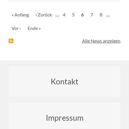
Seitennummerierung
Erste
« Anfang
Vorherige
‹ Zurück
…
Seite
4
Seite
5
Aktuelle
6
Seite
7
Seite
8
…
Seite
Seite
Seite
Nächste
Vor ›
Letzte
Ende »
Seite
Seite
Alle News anzeigen
Footer
Kontakt
menu
Impressum