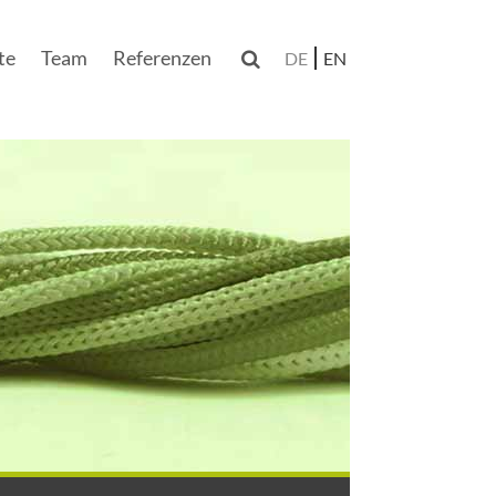
te
Team
Referenzen

DE
EN