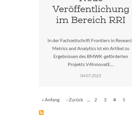
Veröffentlichung
im Bereich RRI
In der Fachzeitschrift Frontiers in Resear
Metrics and Analytics ist ein Artikel zu
Ergebnissen des BMWK-geförderten
Projekts V4InnovatE…
04.07.2023
Seitennummerierung
Erste
« Anfang
Vorherige
‹ Zurück
…
Seite
2
Seite
3
Aktuelle
4
Seit
5
Seite
Seite
Seite