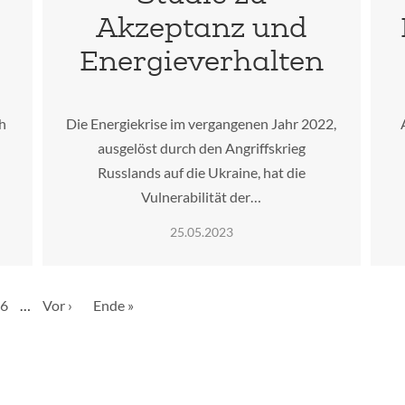
Akzeptanz und
Energieverhalten
ch
Die Energiekrise im vergangenen Jahr 2022,
ausgelöst durch den Angriffskrieg
Russlands auf die Ukraine, hat die
Vulnerabilität der…
25.05.2023
e
Seite
6
…
Nächste
Vor ›
Letzte
Ende »
Seite
Seite