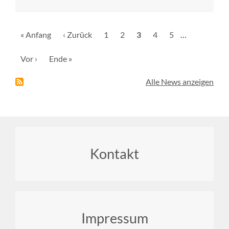
Seitennummerierung
Erste
« Anfang
Vorherige
‹ Zurück
Seite
1
Seite
2
Aktuelle
3
Seite
4
Seite
5
…
Seite
Seite
Seite
Nächste
Vor ›
Letzte
Ende »
Seite
Seite
Alle News anzeigen
Footer
Kontakt
menu
Impressum