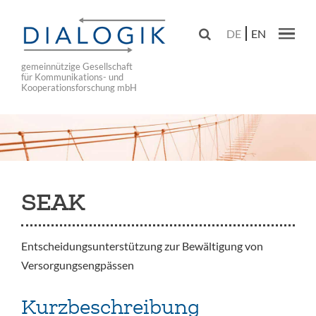
Skip
to

DE
EN
main
Main navig
navigation
gemeinnützige Gesellschaft
für Kommunikations- und
Kooperationsforschung mbH
SEAK
Entscheidungsunterstützung zur Bewältigung von
Versorgungsengpässen
Kurzbeschreibung