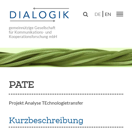
Skip
to

DE
EN
main
Main navig
navigation
gemeinnützige Gesellschaft
für Kommunikations- und
Kooperationsforschung mbH
PATE
Projekt Analyse TEchnologietransfer
Kurzbeschreibung