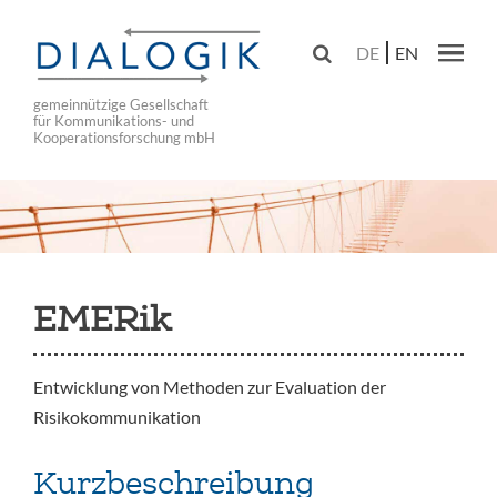
Skip
to

DE
EN
main
Main navig
navigation
gemeinnützige Gesellschaft
für Kommunikations- und
Kooperationsforschung mbH
EMERik
Entwicklung von Methoden zur Evaluation der
Risikokommunikation
Kurzbeschreibung