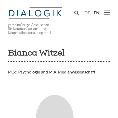
Skip
to

DE
EN
main
Main navig
navigation
gemeinnützige Gesellschaft
für Kommunikations- und
Kooperationsforschung mbH
Bianca Witzel
M.Sc. Psychologie und M.A. Medienwissenschaft