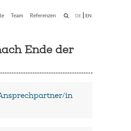
te
Team
Referenzen

DE
EN
nach Ende der
Ansprechpartner/in