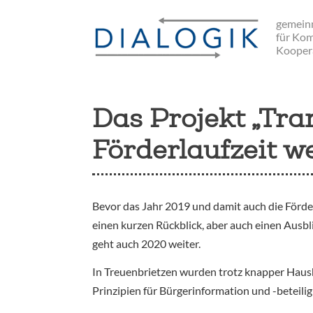
Skip
gemeinn
to
für Ko
main
Kooper
navigation
Das Projekt „Tr
Förderlaufzeit w
Bevor das Jahr 2019 und damit auch die Förde
einen kurzen Rückblick, aber auch einen Ausb
geht auch 2020 weiter.
In Treuenbrietzen wurden trotz knapper Hausha
Prinzipien für Bürgerinformation und -beteili