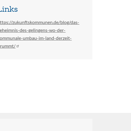
Links
ttps://zukunftskommunen.de/blog/das-
eheimnis-des-gelingens-wo-der-
ommunale-umbau-im-land-derzeit-
brummt/