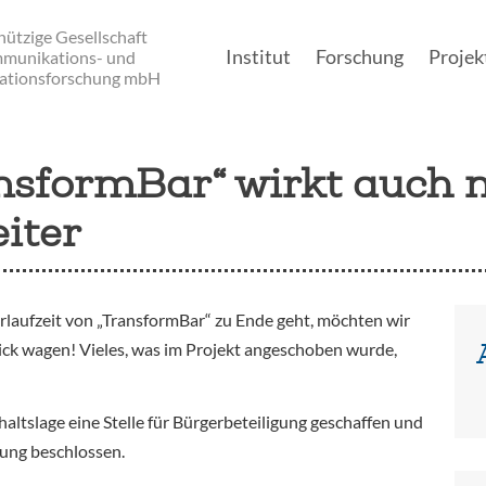
ützige Gesellschaft
Institut
Forschung
Projek
mmunikations- und
ationsforschung mbH
Main navigation
ansformBar“ wirkt auch 
eiter
rlaufzeit von „TransformBar“ zu Ende geht, möchten wir
lick wagen! Vieles, was im Projekt angeschoben wurde,
ltslage eine Stelle für Bürgerbeteiligung geschaffen und
gung beschlossen.