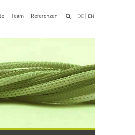
te
Team
Referenzen

DE
EN