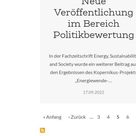
Neue
Veröffentlichung
im Bereich
Politikbewertung
In der Fachzeitschrift Energy, Sustainabili
and Society wurde ein weiterer Beitrag au
den Ergebnissen des Kopernikus-Projekt
„Energiewende-…
17.09.2022
Seitennummerierung
Erste
« Anfang
Vorherige
‹ Zurück
…
Seite
3
Seite
4
Aktuelle
5
Seit
6
Seite
Seite
Seite