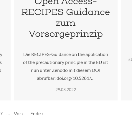
Open Access-
RECIPES Guidance
zum
Vorsorgeprinzip
ty
Die RECIPES-Guidance on the application
s
s
of the precautionary principle in the EU ist
s
nun unter Zenodo mit diesem DOI
abrufbar: doi.org/10.5281/…
29.08.2022
e
Seite
7
…
Nächste
Vor ›
Letzte
Ende »
Seite
Seite