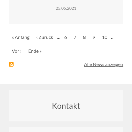
25.05.2021
Seitennummerierung
Erste
« Anfang
Vorherige
‹ Zurück
…
Seite
6
Seite
7
Aktuelle
8
Seite
9
Seite
10
…
Seite
Seite
Seite
Nächste
Vor ›
Letzte
Ende »
Seite
Seite
Alle News anzeigen
Footer
Kontakt
menu