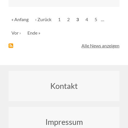
Seitennummerierung
Erste
« Anfang
Vorherige
‹ Zurück
Seite
1
Seite
2
Aktuelle
3
Seite
4
Seite
5
…
Seite
Seite
Seite
Nächste
Vor ›
Letzte
Ende »
Seite
Seite
Alle News anzeigen
Footer
Kontakt
menu
Impressum