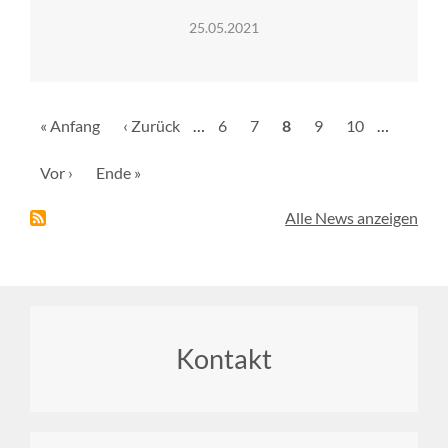
25.05.2021
Seitennummerierung
Erste
« Anfang
Vorherige
‹ Zurück
…
Seite
6
Seite
7
Aktuelle
8
Seite
9
Seite
10
…
Seite
Seite
Seite
Nächste
Vor ›
Letzte
Ende »
Seite
Seite
Alle News anzeigen
Footer
Kontakt
menu