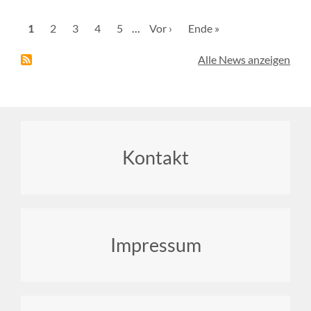
Seitennummerierung
Aktuelle
1
Seite
2
Seite
3
Seite
4
Seite
5
…
Nächste
Vor ›
Letzte
Ende »
Seite
Seite
Seite
Alle News anzeigen
Footer
Kontakt
menu
Impressum