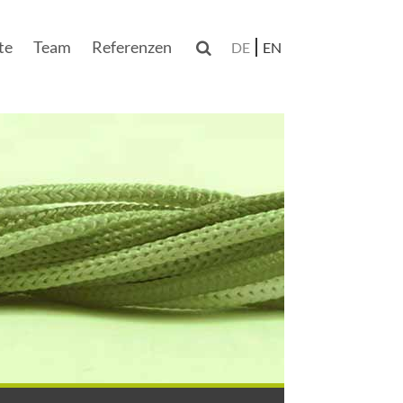
te
Team
Referenzen

DE
EN