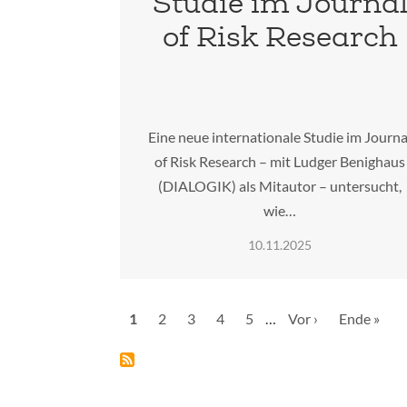
Studie im Journa
of Risk Research
Eine neue internationale Studie im Journa
of Risk Research – mit Ludger Benighaus
(DIALOGIK) als Mitautor – untersucht,
wie…
10.11.2025
Seitennummerierung
Aktuelle
1
Seite
2
Seite
3
Seite
4
Seite
5
…
Nächste
Vor ›
Letzte
Ende »
Seite
Seite
Seite