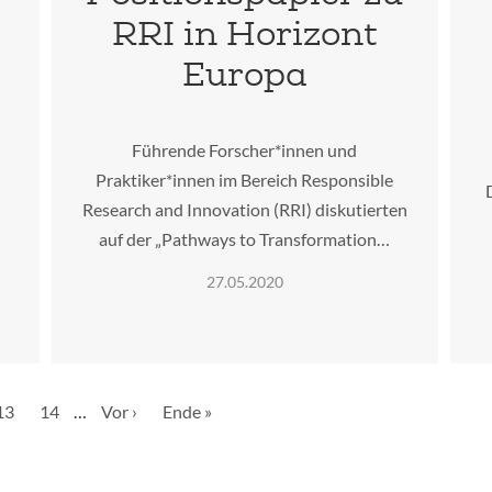
RRI in Horizont
Europa
Führende Forscher*innen und
Praktiker*innen im Bereich Responsible
Research and Innovation (RRI) diskutierten
auf der „Pathways to Transformation…
27.05.2020
le
Seite
13
Seite
14
…
Nächste
Vor ›
Letzte
Ende »
Seite
Seite