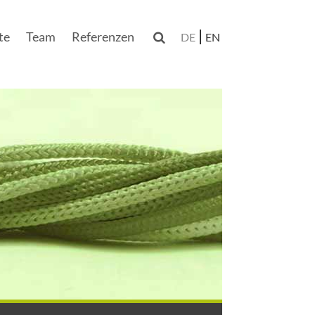
te
Team
Referenzen

DE
EN