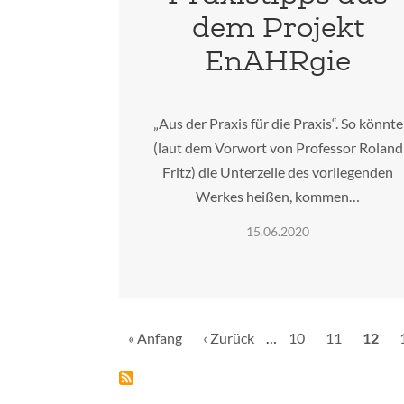
dem Projekt
EnAHRgie
„Aus der Praxis für die Praxis“. So könnte
(laut dem Vorwort von Professor Roland
Fritz) die Unterzeile des vorliegenden
Werkes heißen, kommen…
15.06.2020
Seitennummerierung
Erste
« Anfang
Vorherige
‹ Zurück
…
Seite
10
Seite
11
Aktuel
12
Seite
Seite
Seite