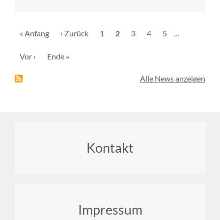
Seitennummerierung
Erste
« Anfang
Vorherige
‹ Zurück
Seite
1
Aktuelle
2
Seite
3
Seite
4
Seite
5
…
Seite
Seite
Seite
Nächste
Vor ›
Letzte
Ende »
Seite
Seite
Alle News anzeigen
Footer
Kontakt
menu
Impressum