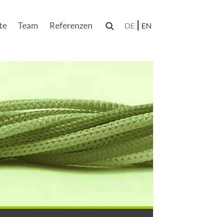
te
Team
Referenzen

DE
EN