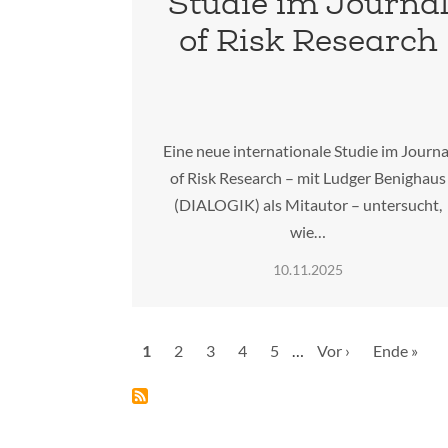
Studie im Journa
of Risk Research
Eine neue internationale Studie im Journa
of Risk Research – mit Ludger Benighaus
(DIALOGIK) als Mitautor – untersucht,
wie…
10.11.2025
Seitennummerierung
Aktuelle
1
Seite
2
Seite
3
Seite
4
Seite
5
…
Nächste
Vor ›
Letzte
Ende »
Seite
Seite
Seite