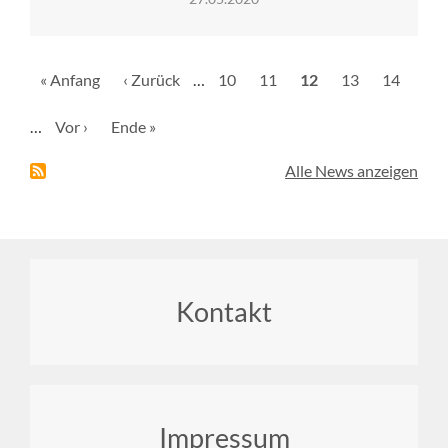
Seitennummerierung
Erste
« Anfang
Vorherige
‹ Zurück
…
Seite
10
Seite
11
Aktuelle
12
Seite
13
Seite
14
Seite
Seite
Seite
…
Nächste
Vor ›
Letzte
Ende »
Seite
Seite
Alle News anzeigen
Footer
Kontakt
menu
Impressum