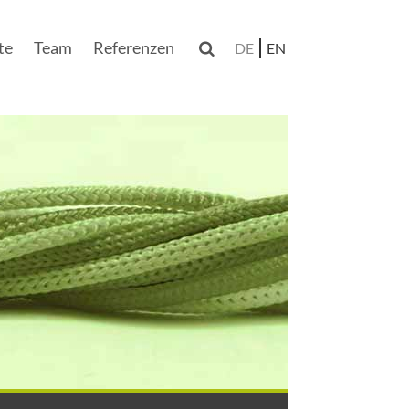
te
Team
Referenzen

DE
EN