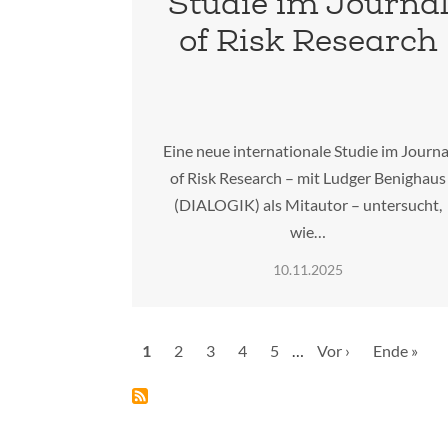
Studie im Journa
of Risk Research
Eine neue internationale Studie im Journa
of Risk Research – mit Ludger Benighaus
(DIALOGIK) als Mitautor – untersucht,
wie…
10.11.2025
Seitennummerierung
Aktuelle
1
Seite
2
Seite
3
Seite
4
Seite
5
…
Nächste
Vor ›
Letzte
Ende »
Seite
Seite
Seite