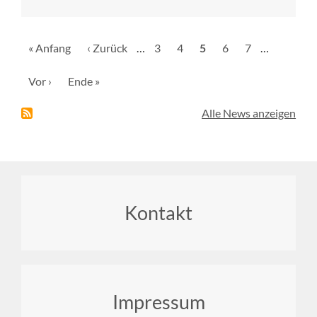
Seitennummerierung
Erste
« Anfang
Vorherige
‹ Zurück
…
Seite
3
Seite
4
Aktuelle
5
Seite
6
Seite
7
…
Seite
Seite
Seite
Nächste
Vor ›
Letzte
Ende »
Seite
Seite
Alle News anzeigen
Footer
Kontakt
menu
Impressum