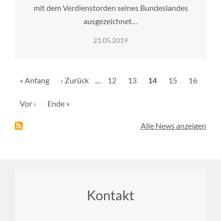
mit dem Verdienstorden seines Bundeslandes
ausgezeichnet…
21.05.2019
Seitennummerierung
Erste
« Anfang
Vorherige
‹ Zurück
…
Seite
12
Seite
13
Aktuelle
14
Seite
15
Seite
16
Seite
Seite
Seite
Nächste
Vor ›
Letzte
Ende »
Seite
Seite
Alle News anzeigen
Footer
Kontakt
menu