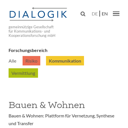
Skip
to

DE
EN
main
Main navig
navigation
gemeinnützige Gesellschaft
für Kommunikations- und
Kooperationsforschung mbH
Forschungsbereich
Alle
Risiko
Kommunikation
Vermittlung
Bauen & Wohnen
Bauen & Wohnen: Plattform für Vernetzung, Synthese
und Transfer