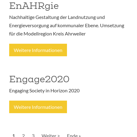
EnAHRgie
Nachhaltige Gestaltung der Landnutzung und
Energieversorgung auf kommunaler Ebene. Umsetzung
für die Modellregion Kreis Ahrweiler
Weitere Informationen
Engage2020
Engaging Society in Horizon 2020
Weitere Informationen
Seitennummerierung
Aktuelle
1
Seite
2
Seite
3
Nächste
Weiter >
Letzte
Ende »