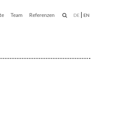
te
Team
Referenzen

DE
EN