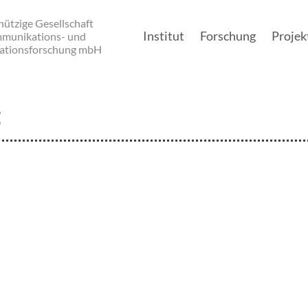
ützige Gesellschaft
Institut
Forschung
Projek
mmunikations- und
ationsforschung mbH
Main navigation