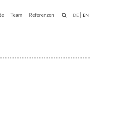
te
Team
Referenzen

DE
EN