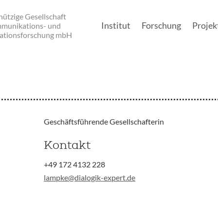
ützige Gesellschaft
Institut
Forschung
Projek
mmunikations- und
ationsforschung mbH
Main navigation
Geschäftsführende Gesellschafterin
Kontakt
+49 172 4132 228
lampke@dialogik-expert.de