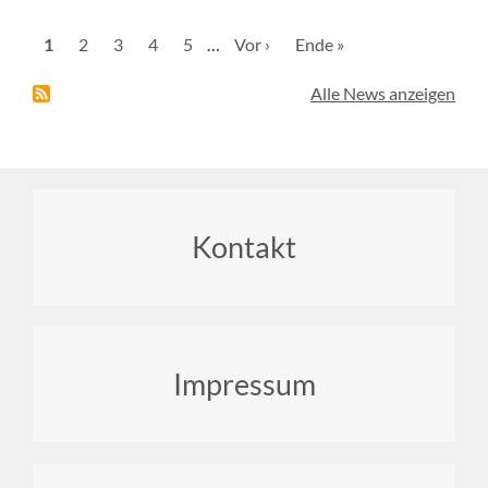
Seitennummerierung
Aktuelle
1
Seite
2
Seite
3
Seite
4
Seite
5
…
Nächste
Vor ›
Letzte
Ende »
Seite
Seite
Seite
Alle News anzeigen
Footer
Kontakt
menu
Impressum