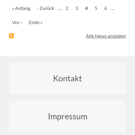
Seitennummerierung
Erste
« Anfang
Vorherige
‹ Zurück
…
Seite
2
Seite
3
Aktuelle
4
Seite
5
Seite
6
…
Seite
Seite
Seite
Nächste
Vor ›
Letzte
Ende »
Seite
Seite
Alle News anzeigen
Footer
Kontakt
menu
Impressum