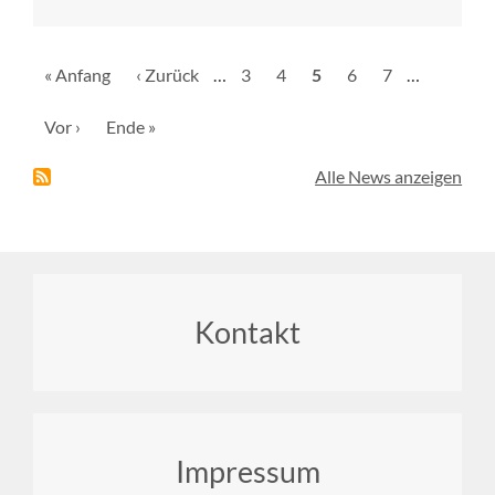
Seitennummerierung
Erste
« Anfang
Vorherige
‹ Zurück
…
Seite
3
Seite
4
Aktuelle
5
Seite
6
Seite
7
…
Seite
Seite
Seite
Nächste
Vor ›
Letzte
Ende »
Seite
Seite
Alle News anzeigen
Footer
Kontakt
menu
Impressum