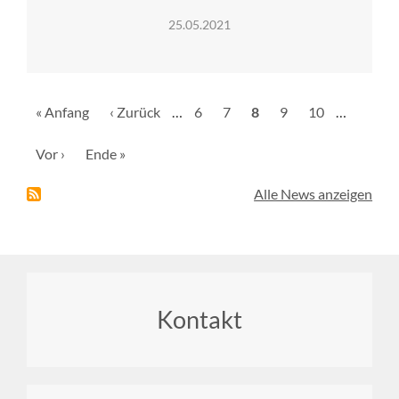
25.05.2021
Seitennummerierung
Erste
« Anfang
Vorherige
‹ Zurück
…
Seite
6
Seite
7
Aktuelle
8
Seite
9
Seite
10
…
Seite
Seite
Seite
Nächste
Vor ›
Letzte
Ende »
Seite
Seite
Alle News anzeigen
Footer
Kontakt
menu