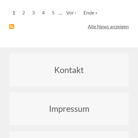
Seitennummerierung
Aktuelle
1
Seite
2
Seite
3
Seite
4
Seite
5
…
Nächste
Vor ›
Letzte
Ende »
Seite
Seite
Seite
Alle News anzeigen
Footer
Kontakt
menu
Impressum