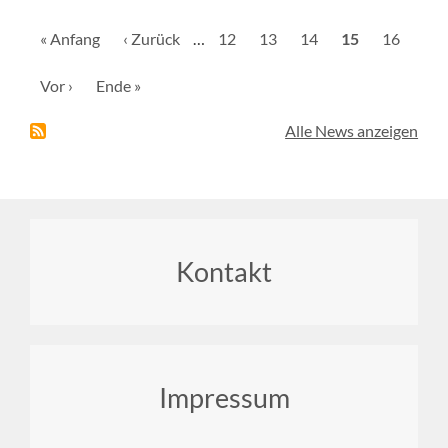
Seitennummerierung
Erste
« Anfang
Vorherige
‹ Zurück
…
Seite
12
Seite
13
Seite
14
Aktuelle
15
Seite
16
Seite
Seite
Seite
Nächste
Vor ›
Letzte
Ende »
Seite
Seite
Alle News anzeigen
Footer
Kontakt
menu
Impressum