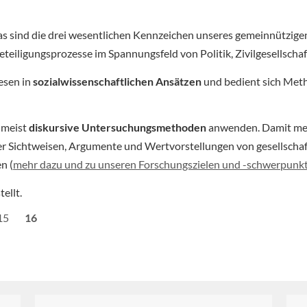
as sind die drei wesentlichen Kennzeichen unseres gemeinnütz
iligungsprozesse im Spannungsfeld von Politik, Zivilgesellschaf
esen in
sozialwissenschaftlichen Ansätzen
und bedient sich Meth
umeist
diskursive Untersuchungsmethoden
anwenden. Damit mein
er Sichtweisen, Argumente und Wertvorstellungen von gesellscha
n (
mehr dazu und zu unseren Forschungszielen und -schwerpunk
ellt.
Seite
15
Aktuelle
16
Seite