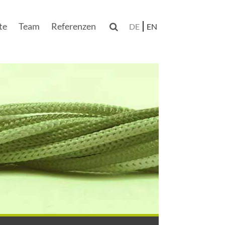
te
Team
Referenzen

DE
EN