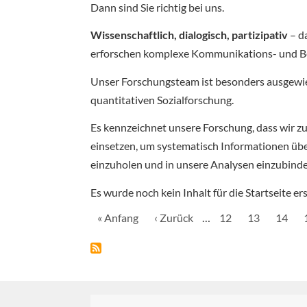
Dann sind Sie richtig bei uns.
Wissenschaftlich, dialogisch, partizipativ
– d
erforschen komplexe Kommunikations- und Bete
Unser Forschungsteam ist besonders ausgewi
quantitativen Sozialforschung.
Es kennzeichnet unsere Forschung, dass wir z
einsetzen, um systematisch Informationen üb
einzuholen und in unsere Analysen einzubinde
Es wurde noch kein Inhalt für die Startseite erst
Seitennummerierung
Erste
« Anfang
Vorherige
‹ Zurück
…
Seite
12
Seite
13
Seite
14
Seite
Seite