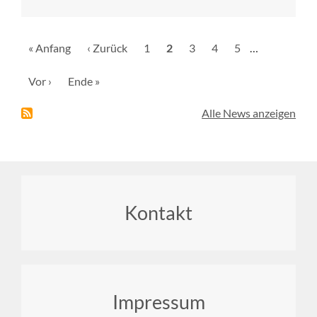
Seitennummerierung
Erste
« Anfang
Vorherige
‹ Zurück
Seite
1
Aktuelle
2
Seite
3
Seite
4
Seite
5
…
Seite
Seite
Seite
Nächste
Vor ›
Letzte
Ende »
Seite
Seite
Alle News anzeigen
Footer
Kontakt
menu
Impressum