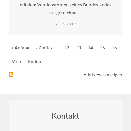
mit dem Verdienstorden seines Bundeslandes
ausgezeichnet…
21.05.2019
Seitennummerierung
Erste
« Anfang
Vorherige
‹ Zurück
…
Seite
12
Seite
13
Aktuelle
14
Seite
15
Seite
16
Seite
Seite
Seite
Nächste
Vor ›
Letzte
Ende »
Seite
Seite
Alle News anzeigen
Footer
Kontakt
menu